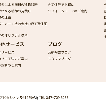
格者による無料の建物診断
火災保険でお得に
がわかる納得の見積り
リフォームローンのご案内
質の理由
メーカー＋塗装会社のW工事保証
心
能のオリジナル塗料
の他サービス
ブログ
他サービス
活動報告ブログ
カバー工法のご案内
スタッフブログ
り診断のご案内
TEL
9 アビタシオン及川 1階A
047-701-6233