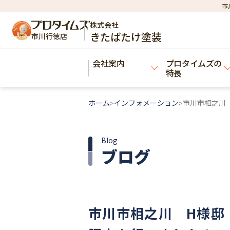
市
株式会社
きたばたけ塗装
市川行徳店
会社案内
プロタイムズの
特長
ホーム
インフォメーション
市川市相之川
>
>
Blog
ブログ
市川市相之川 H様邸