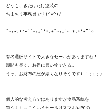
どうも、きたばたけ塗装の

ちまちま事務員です(^▽^)/

˚✧₊✶.•*✦¨˚✧₊⁎¨*•.✦˚✧₊⁎˚✧₊✶.•*✦¨˚✧

有名通販サイトで大きなセールがありますね！！

期間も長く、お得に買い物できる…

うっ、お財布の紐が緩くなりそうです( ′；ω；)

個人的な考え方ではありますが食品系統を

買うよりもこういうセールはスマホやPCの
