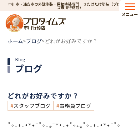
市川市・浦安市の外壁塗装・屋根塗装専門｜きたばたけ塗装（プロタイム
ズ市川行徳店）
メニュー
市川行徳店
ホーム
ブログ
どれがお好みですか？
>
>
Blog
ブログ
どれがお好みですか？
スタッフブログ
事務員ブログ
˚✧₊✶.•*✦¨˚✧₊⁎¨*•.✦˚✧₊⁎˚✧₊✶.•*✦¨˚✧
