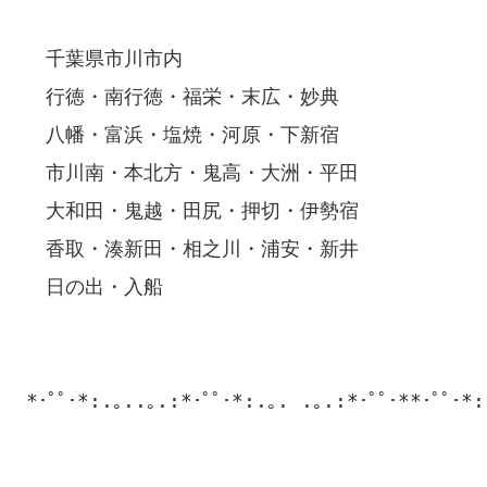
　千葉県市川市内

　行徳・南行徳・福栄・末広・妙典

　八幡・富浜・塩焼・河原・下新宿

　市川南・本北方・鬼高・大洲・平田

　大和田・鬼越・田尻・押切・伊勢宿

　香取・湊新田・相之川・浦安・新井

　日の出・入船

*･ﾟﾟ･*:.｡..｡.:*･ﾟﾟ･*:.｡. .｡.:*･ﾟﾟ･**･ﾟﾟ･*: