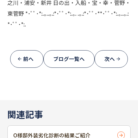
之川・浦安・新井 日の出・入船・宝・幸・菅野・
東菅野 *･ﾟﾟ･*:.｡..｡.:*･ﾟﾟ･*:.｡. .｡.:*･ﾟﾟ･**･ﾟﾟ･*:.｡..｡.:
*･ﾟﾟ･*:.
前へ
ブログ一覧へ
次へ
関連記事
O様邸外装劣化診断の結果ご紹介