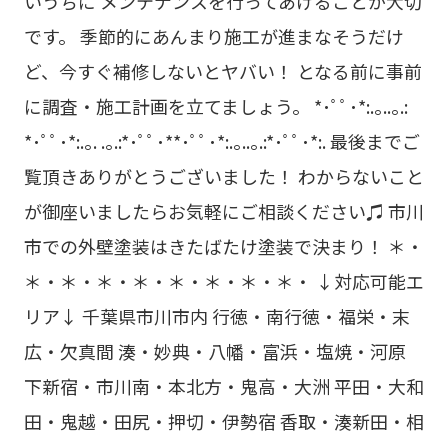
いうちに メンテナンスを行ってあげることが大切
です。 季節的にあんまり施工が進まなそうだけ
ど、今すぐ補修しないとヤバい！ となる前に事前
に調査・施工計画を立てましょう。 *･ﾟﾟ･*:.｡..｡.:
*･ﾟﾟ･*:.｡. .｡.:*･ﾟﾟ･**･ﾟﾟ･*:.｡..｡.:*･ﾟﾟ･*:. 最後までご
覧頂きありがとうございました！ わからないこと
が御座いましたらお気軽にご相談ください♫ 市川
市での外壁塗装はきたばたけ塗装で決まり！ ＊・
＊・＊・＊・＊・＊・＊・＊・＊・ ↓対応可能エ
リア↓ 千葉県市川市内 行徳・南行徳・福栄・末
広・欠真間 湊・妙典・八幡・富浜・塩焼・河原
下新宿・市川南・本北方・鬼高・大洲 平田・大和
田・鬼越・田尻・押切・伊勢宿 香取・湊新田・相