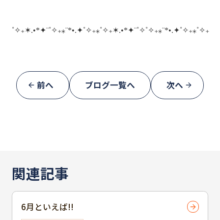
˚✧₊✶.•*✦¨˚✧₊⁎¨*•.✦˚✧₊⁎˚✧₊✶.•*✦¨˚✧
˚✧₊⁎¨*•.✦
˚✧₊⁎˚✧₊
前へ
ブログ一覧へ
次へ
関連記事
6月といえば!!