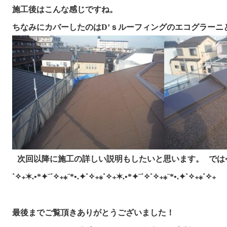
施工後はこんな感じですね。

次回以降に施工の詳しい説明もしたいと思います。
では
˚✧₊✶.•*✦¨˚✧₊⁎¨*•.✦˚✧₊⁎˚✧₊✶.•*✦¨˚✧
˚✧₊⁎¨*•.✦˚✧₊⁎˚✧₊