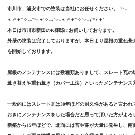
市川市、浦安市での塗装は当社にお任せください。
˚✧₊
✶.•*✦¨˚✧₊⁎¨*•.✦˚✧₊⁎˚✧₊✶.•*✦¨˚✧˚✧₊⁎¨*•.✦˚
本日は市川市新田のK様邸にお伺いしております。
外壁の塗装は完了しておりますが、本日より屋根の重ね葺き
を開始しております。

屋根のメンテナンスには数種類ありまして、スレート瓦の場
一般的にはスレート瓦は30年ほどの耐久性があると言われて
おきにメンテナンスをした場合だと思って頂いた方がよろし
新築から15年ほどで、北面には苔や藻が大量に発生し、南面