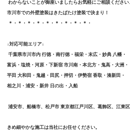
 わからないことが御座いましたらお気軽にご相談ください♫ 
市川市での外壁塗装はきたばたけ塗装で決まり！

 ＊・＊・＊・＊・＊・＊・＊・＊・＊・ 

↓対応可能エリア↓

 千葉県市川市内 行徳・南行徳・福栄・末広・妙典 八幡・

富浜・塩焼・河原・下新宿 市川南・本北方・鬼高・大洲・

平田 大和田・鬼越・田尻・押切・伊勢宿 香取・湊新田・

相之川・浦安・新井 日の出・入船

 浦安市、船橋市、松戸市 東京都江戸川区、葛飾区、江東区
きめ細やかな施工は当社にお任せください。