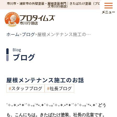
市川市・浦安市の外壁塗装・屋根塗装専門｜きたばたけ塗装（プロタイム
ズ市川行徳店）
メニュー
市川行徳店
ホーム
ブログ
屋根メンテナンス施工のお話
>
>
Blog
ブログ
屋根メンテナンス施工のお話
スタッフブログ
社長ブログ
˚✧₊✶.•*✦¨˚✧₊⁎¨*•.✦˚✧₊⁎˚✧₊✶.•*✦¨˚✧
˚✧₊⁎¨*•.✦˚
どう
も、こんにちは。きたばたけ塗装、社長の北畠です。