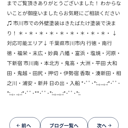
までご覧頂きありがとうございました！ わからな
いことが御座いましたらお気軽にご相談ください
♫ 市川市での外壁塗装はきたばたけ塗装で決ま
り！ ＊・＊・＊・＊・＊・＊・＊・＊・＊・ ↓
対応可能エリア↓ 千葉県市川市内 行徳・南行
徳・福栄・末広・妙典 八幡・富浜・塩焼・河原・
下新宿 市川南・本北方・鬼高・大洲・平田 大和
田・鬼越・田尻・押切・伊勢宿 香取・湊新田・相
之川・浦安・新井 日の出・入船 *･ﾟﾟ･*:.｡..｡.:*･ﾟﾟ･
*:.｡. .｡.:*･ﾟﾟ･**･ﾟﾟ･*:.｡..｡.:*･ﾟﾟ･*:.
前へ
ブログ一覧へ
次へ