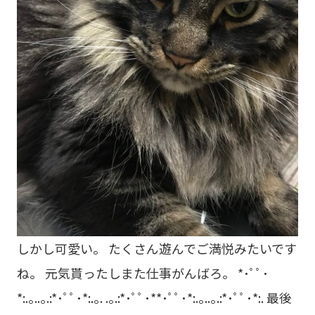
しかし可愛い。 たくさん遊んでご満悦みたいです
ね。 元気貰ったしまた仕事がんばろ。 *･ﾟﾟ･
*:.｡..｡.:*･ﾟﾟ･*:.｡. .｡.:*･ﾟﾟ･**･ﾟﾟ･*:.｡..｡.:*･ﾟﾟ･*:. 最後