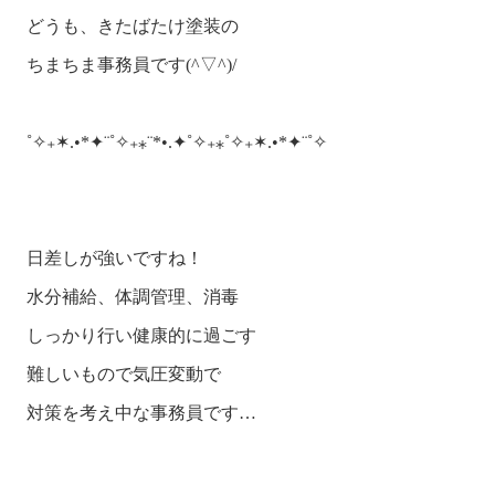
どうも、きたばたけ塗装の

ちまちま事務員です(^▽^)/

˚✧₊✶.•*✦¨˚✧₊⁎¨*•.✦˚✧₊⁎˚✧₊✶.•*✦¨˚✧

日差しが強いですね！

水分補給、体調管理、消毒

しっかり行い健康的に過ごす

難しいもので気圧変動で

対策を考え中な事務員です…
