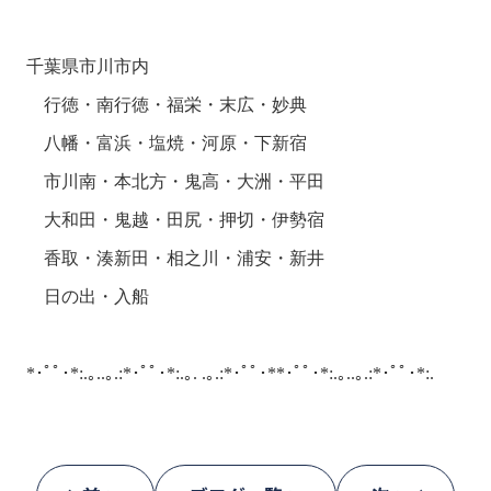
千葉県市川市内

　行徳・南行徳・福栄・末広・妙典

　八幡・富浜・塩焼・河原・下新宿

　市川南・本北方・鬼高・大洲・平田

　大和田・鬼越・田尻・押切・伊勢宿

　香取・湊新田・相之川・浦安・新井

　日の出・入船

*･ﾟﾟ･*:.｡..｡.:*･ﾟﾟ･*:.｡. .｡.:*･ﾟﾟ･**･ﾟﾟ･*:.｡..｡.:*･ﾟﾟ･*:.