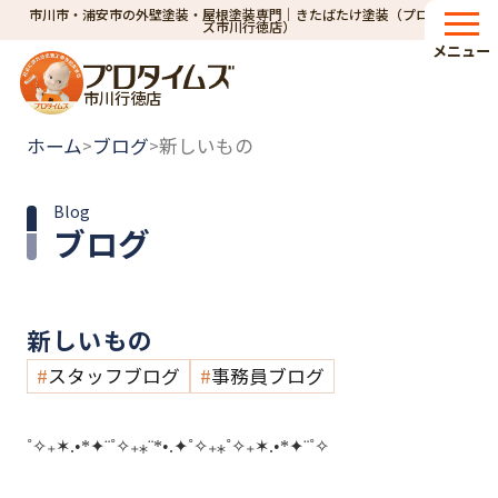
市川市・浦安市の外壁塗装・屋根塗装専門｜きたばたけ塗装（プロタイム
ズ市川行徳店）
メニュー
市川行徳店
ホーム
ブログ
新しいもの
>
>
Blog
ブログ
新しいもの
スタッフブログ
事務員ブログ
˚✧₊✶.•*✦¨˚✧₊⁎¨*•.✦˚✧₊⁎˚✧₊✶.•*✦¨˚✧
