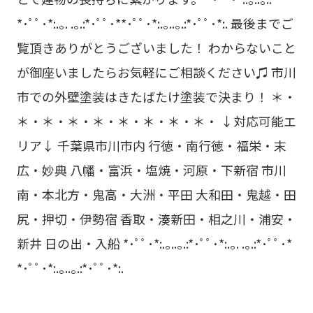
*･ﾟﾟ･*:.｡. .｡.:*･ﾟﾟ･**･ﾟﾟ･*:.｡..｡.:*･ﾟﾟ･*:. 最後までご
覧頂きありがとうございました！ わからないこと
が御座いましたらお気軽にご相談ください♫ 市川
市での外壁塗装はきたばたけ塗装で決まり！ ＊・
＊・＊・＊・＊・＊・＊・＊・＊・ ↓対応可能エ
リア↓ 千葉県市川市内 行徳・南行徳・福栄・末
広・妙典 八幡・富浜・塩焼・河原・下新宿 市川
南・本北方・鬼高・大洲・平田 大和田・鬼越・田
尻・押切・伊勢宿 香取・湊新田・相之川・浦安・
新井 日の出・入船 *･ﾟﾟ･*:.｡..｡.:*･ﾟﾟ･*:.｡. .｡.:*･ﾟﾟ･*
*･ﾟﾟ･*:.｡..｡.:*･ﾟﾟ･*:.