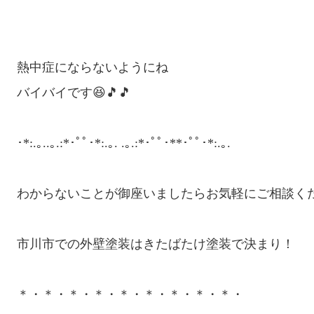
熱中症にならないようにね

バイバイです😆🎵🎵

･*:.｡..｡.:*･ﾟﾟ･*:.｡. .｡.:*･ﾟﾟ･**･ﾟﾟ･*:.｡.

わからないことが御座いましたらお気軽にご相談くだ
市川市での外壁塗装はきたばたけ塗装で決まり！

＊・＊・＊・＊・＊・＊・＊・＊・＊・
