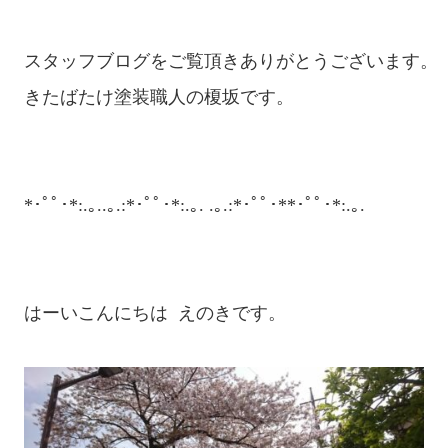
スタッフブログをご覧頂きありがとうございます。

きたばたけ塗装職人の榎坂です。

*･ﾟﾟ･*:.｡..｡.:*･ﾟﾟ･*:.｡. .｡.:*･ﾟﾟ･**･ﾟﾟ･*:.｡.

はーいこんにちは  えのきです。
