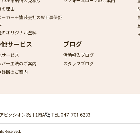
がわかる納得の見積り
リフォームローンのご案内
質の理由
メーカー＋塗装会社のW工事保証
心
能のオリジナル塗料
の他サービス
ブログ
他サービス
活動報告ブログ
カバー工法のご案内
スタッフブログ
り診断のご案内
TEL
9 アビタシオン及川 1階A
047-701-6233
 Reserved.