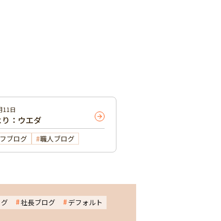
月11日
より：ウエダ
フブログ
職人ブログ
ログ
社長ブログ
デフォルト