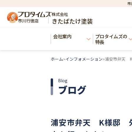
市
株式会社
きたばたけ塗装
市川行徳店
会社案内
プロタイムズの
特長
ホーム
インフォメーション
浦安市弁天 
>
>
Blog
ブログ
浦安市弁天 K様邸 