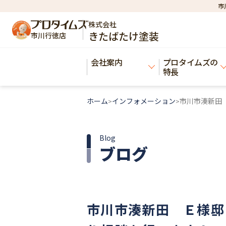
市
株式会社
きたばたけ塗装
市川行徳店
会社案内
プロタイムズの
特長
ホーム
インフォメーション
市川市湊新田
>
>
Blog
ブログ
市川市湊新田 Ｅ様邸