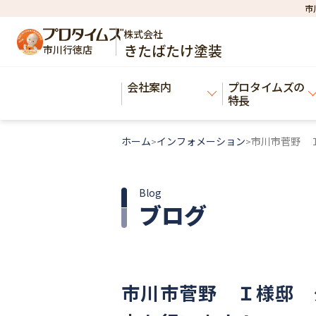
市
株式会社
きたばたけ塗装
市川行徳店
会社案内
プロタイムズの
特長
ホーム
インフォメーション
市川市菅野 
>
>
Blog
ブログ
市川市菅野 Ｉ様邸 