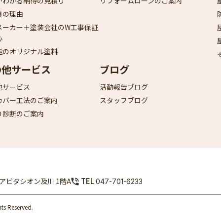
がわかる納得の見積り
リフォームローンのご案内
質の理由
メーカー＋塗装会社のW工事保証
心
能のオリジナル塗料
の他サービス
ブログ
他サービス
活動報告ブログ
カバー工法のご案内
スタッフブログ
り診断のご案内
TEL
9 アビタシオン及川 1階A
047-701-6233
 Reserved.