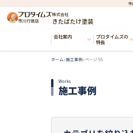
市
株式会社
きたばたけ塗装
市川行徳店
会社案内
プロタイムズの
特長
ホーム
施工事例
ページ 55
>
>
Works
施工事例