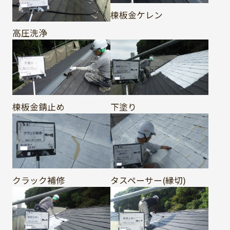
棟板金ケレン
高圧洗浄
棟板金錆止め
下塗り
クラック補修
タスペーサー(縁切)