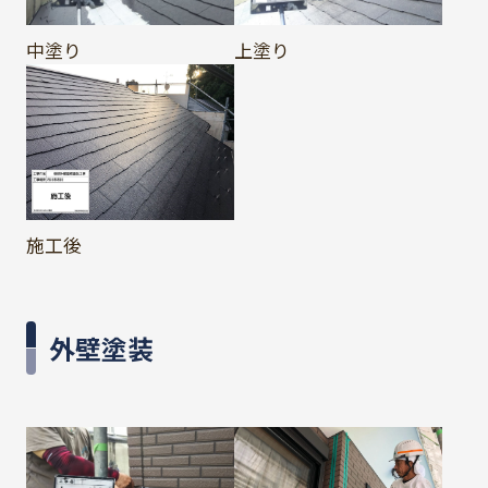
中塗り
上塗り
施工後
外壁塗装