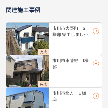
関連施工事例
市川市大野町 S
様邸 完工しまし
た！
完成
市川市東菅野 I様
邸
完成
市川市北方 U様
邸