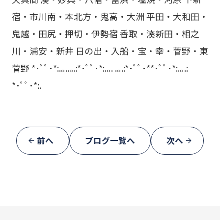
宿・市川南・本北方・鬼高・大洲 平田・大和田・
鬼越・田尻・押切・伊勢宿 香取・湊新田・相之
川・浦安・新井 日の出・入船・宝・幸・菅野・東
菅野 *･ﾟﾟ･*:.｡..｡.:*･ﾟﾟ･*:.｡. .｡.:*･ﾟﾟ･**･ﾟﾟ･*:.｡.:
*･ﾟﾟ･*:.
前へ
ブログ一覧へ
次へ