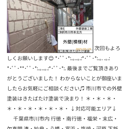
次回もよろ
しくお願いします😊 *･ﾟﾟ･*:.｡..｡.:*･ﾟﾟ･*:.｡. .｡.:
*･ﾟﾟ･**･ﾟﾟ･*:.｡..｡.:*･ﾟﾟ･*:. 最後までご覧頂きあり
がとうございました！ わからないことが御座いま
したらお気軽にご相談ください♫ 市川市での外壁
塗装はきたばたけ塗装で決まり！ ＊・＊・＊・
＊・＊・＊・＊・＊・＊・ ↓対応可能エリア↓
千葉県市川市内 行徳・南行徳・福栄・末広・
欠真間 湊・妙典・八幡・富浜・塩焼・河原 下新