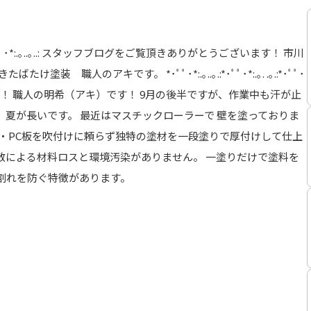
･**･ﾟﾟ･*:.*･ﾟﾟ･*:.｡..｡..: スタッフブログをご覧頂きありがとうございます！ 市川
職人のアキです。 *･ﾟﾟ･*:.｡..｡.:*･ﾟﾟ･*:.｡. .｡.:*･ﾟﾟ･
皆さんこんにちは！！ 職人の明希（アキ）です！ 9月の後半ですが、作業中も汗が止
夏が長いです。 最近はマスチックローラーで 壁を塗っておりま
ト・PC板を吹付けに頼らず独特の塗材を一段塗りで厚付けして仕上
散による材料ロスと環境汚染がありません。 一塗りだけで塗料を
割れを防ぐ特徴があります。