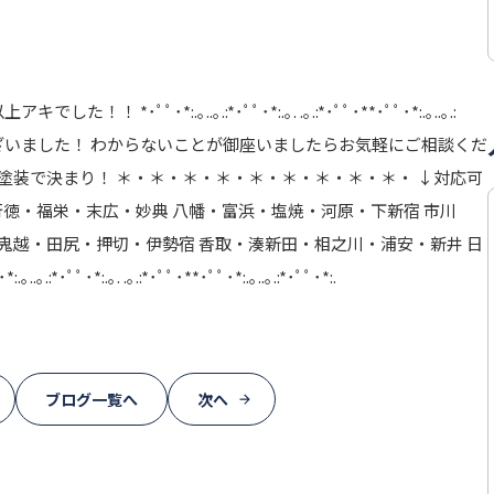
上アキでした！！ *･ﾟﾟ･*:.｡..｡.:*･ﾟﾟ･*:.｡. .｡.:*･ﾟﾟ･**･ﾟﾟ･*:.｡..｡.:
とうございました！ わからないことが御座いましたらお気軽にご相談くだ
塗装で決まり！ ＊・＊・＊・＊・＊・＊・＊・＊・＊・ ↓対応可
徳・福栄・末広・妙典 八幡・富浜・塩焼・河原・下新宿 市川
鬼越・田尻・押切・伊勢宿 香取・湊新田・相之川・浦安・新井 日
･*:.｡. .｡.:*･ﾟﾟ･**･ﾟﾟ･*:.｡..｡.:*･ﾟﾟ･*:.
ブログ一覧へ
次へ