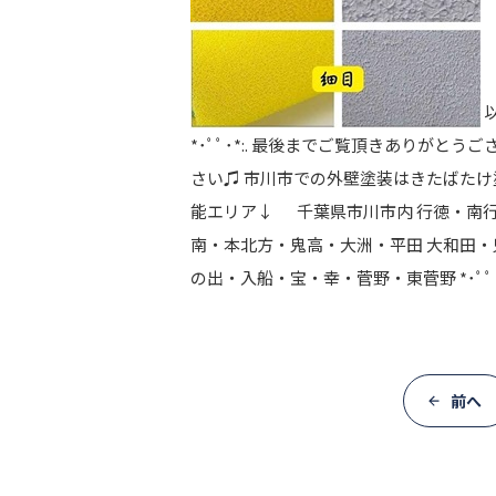
以
*･ﾟﾟ･*:. 最後までご覧頂きありが
さい♫ 市川市での外壁塗装はきたばたけ
能エリア↓ 千葉県市川市内 行徳・南行
南・本北方・鬼高・大洲・平田 大和田・
の出・入船・宝・幸・菅野・東菅野 *･ﾟﾟ･*:.｡..｡.:*･ﾟﾟ
前へ