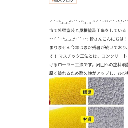
職人ブログ
･ﾟﾟ･*:.｡..｡.:*･ﾟﾟ･*:.｡. .｡.:*･ﾟﾟ
市で外壁塗装と屋根塗装工事をしている きたばたけ塗装 
**･ﾟﾟ･*:.｡..｡.:*･ﾟﾟ･*:. 
まりません今年はまだ残暑が続いており、
す！ マスチック工法とは、コンクリー
げるローラー工法です。周囲への塗料飛
厚く塗れるため耐久性がアップし、ひび