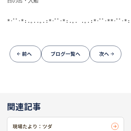
日の出・入船

*･ﾟﾟ･*:.｡..｡.:*･ﾟﾟ･*:.｡. .｡.:*･ﾟﾟ･**･ﾟﾟ･*:
前へ
ブログ一覧へ
次へ
関連記事
現場たより：ツダ