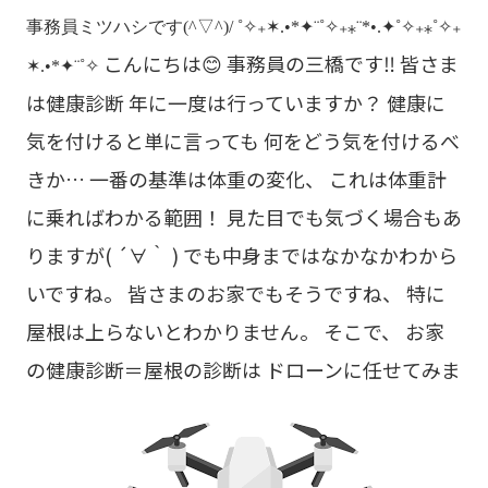
事務員ミツハシです(^▽^)/
˚✧₊✶.•*✦¨˚✧₊⁎¨*•.✦˚✧₊⁎˚✧₊
こんにちは😊 事務員の三橋です‼ 皆さま
✶.•*✦¨˚✧
は健康診断 年に一度は行っていますか？ 健康に
気を付けると単に言っても 何をどう気を付けるべ
きか… 一番の基準は体重の変化、 これは体重計
に乗ればわかる範囲！ 見た目でも気づく場合もあ
りますが( ´∀｀ ) でも中身まではなかなかわから
いですね。 皆さまのお家でもそうですね、 特に
屋根は上らないとわかりません。 そこで、 お家
の健康診断＝屋根の診断は ドローンに任せてみま