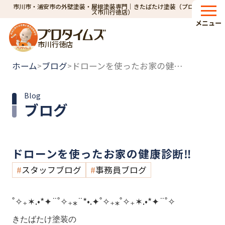
市川市・浦安市の外壁塗装・屋根塗装専門｜きたばたけ塗装（プロタイム
ズ市川行徳店）
メニュー
市川行徳店
ホーム
ブログ
ドローンを使ったお家の健康診断‼
>
>
Blog
ブログ
ドローンを使ったお家の健康診断‼
スタッフブログ
事務員ブログ
˚✧₊✶.•*✦¨˚✧₊⁎¨*•.✦˚✧₊⁎˚✧₊✶.•*✦¨˚✧
きたばたけ塗装の