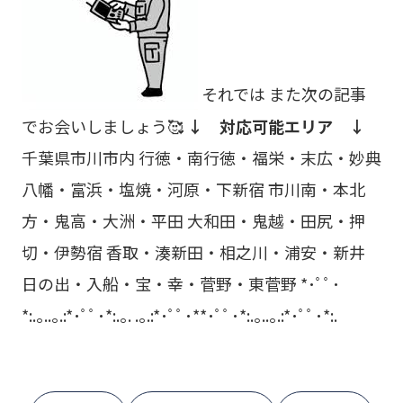
それでは また次の記事
でお会いしましょう🥰
↓ 対応可能エリア ↓
千葉県市川市内 行徳・南行徳・福栄・末広・妙典
八幡・富浜・塩焼・河原・下新宿 市川南・本北
方・鬼高・大洲・平田 大和田・鬼越・田尻・押
切・伊勢宿 香取・湊新田・相之川・浦安・新井
日の出・入船・宝・幸・菅野・東菅野 *･ﾟﾟ･
*:.｡..｡.:*･ﾟﾟ･*:.｡. .｡.:*･ﾟﾟ･**･ﾟﾟ･*:.｡..｡.:*･ﾟﾟ･*:.