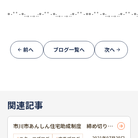
*･ﾟﾟ･*:.｡..｡.:*･ﾟﾟ･*:.｡. .｡.:*･ﾟﾟ･**･ﾟﾟ･*:.｡..｡.:*･ﾟﾟ･*:
前へ
ブログ一覧へ
次へ
関連記事
市川市あんしん住宅助成制度 締め切り間
近！！
2021年07月28日