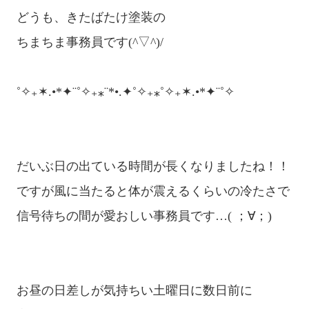
どうも、きたばたけ塗装の

ちまちま事務員です(^▽^)/

˚✧₊✶.•*✦¨˚✧₊⁎¨*•.✦˚✧₊⁎˚✧₊✶.•*✦¨˚✧

だいぶ日の出ている時間が長くなりましたね！！

ですが風に当たると体が震えるくらいの冷たさで

信号待ちの間が愛おしい事務員です…( ；∀；)

お昼の日差しが気持ちい土曜日に数日前に
