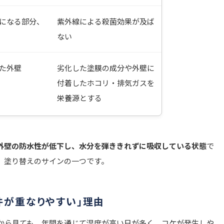
になる部分、
紫外線による殺菌効果が及ば
ない
た外壁
劣化した塗膜の成分や外壁に
付着したホコリ・排気ガスを
栄養源とする
外壁の防水性が低下し、水分を弾ききれずに吸収している状態
で
、塗り替えのサインの一つです。
件が重なりやすい」理由
から見ても、年間を通じて湿度が高い日が多く、コケが発生しや