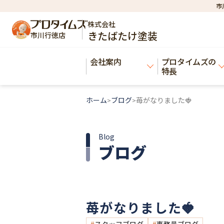
市
株式会社
きたばたけ塗装
市川行徳店
会社案内
プロタイムズの
特長
ホーム
ブログ
苺がなりました🍓
>
>
Blog
ブログ
苺がなりました🍓