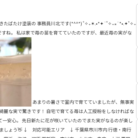
¨˚✧ きたばたけ塗装の 事務員川北です(*^^*) ˚✧₊✶.•*✦¨˚✧₊⁎¨*•.✦˚✧₊
月も中盤ですね。 私は家で苺の苗を育てていたのですが、最近苺の実がな
あまりの暑さで室内で育てていましたが、無事実
、綺麗な実で驚きです！ 自宅で育てる苺は人工授粉をしなければな
て一安心。 先日新たに花が咲いていたのでまた実がなるのが楽し
しょう👋 ↓ 対応可能エリア ↓ 千葉県市川市内 行徳・南行