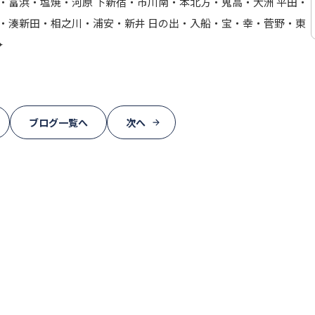
・富浜・塩焼・河原 下新宿・市川南・本北方・鬼高・大洲 平田・
・湊新田・相之川・浦安・新井 日の出・入船・宝・幸・菅野・東
✦
ブログ一覧へ
次へ