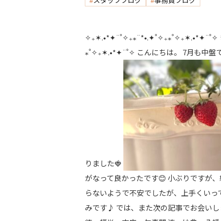
スタッフブログ
事務員ブログ
✧₊✶.•*✦¨˚✧₊⁎¨*•.✦˚✧₊⁎˚✧₊✶.•*✦
⁎˚✧₊✶.•*✦¨˚✧ こんにちは。 7
りました🍓
がなって良かったです😊 小ぶりですが
らないようで不安でしたが、上手くいっ
みです♪ では、また次の記事でお会いしま