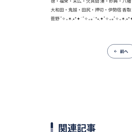
徳・福栄・末広・欠真間 湊・妙典・八幡
大和田・鬼越・田尻・押切・伊勢宿 香取
菅野 ˚✧₊✶.•*✦¨˚✧₊⁎¨*•.✦˚✧₊⁎˚✧₊✶.•*
前へ
関連記事