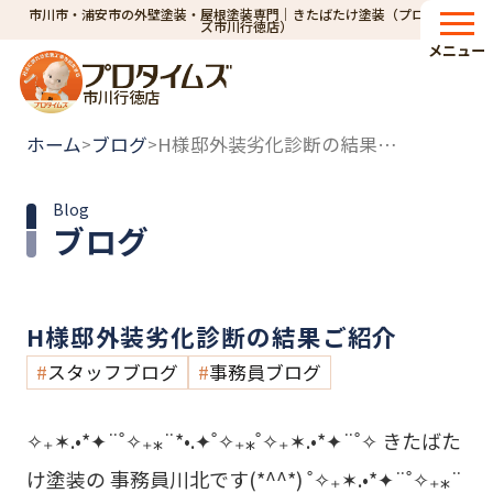
市川市・浦安市の外壁塗装・屋根塗装専門｜きたばたけ塗装（プロタイム
ズ市川行徳店）
メニュー
市川行徳店
ホーム
ブログ
H様邸外装劣化診断の結果ご紹介
>
>
Blog
ブログ
H様邸外装劣化診断の結果ご紹介
スタッフブログ
事務員ブログ
✧₊✶.•*✦¨˚✧₊⁎¨*•.✦˚✧₊⁎˚✧₊✶.•*✦¨˚✧ きたばた
け塗装の 事務員川北です(*^^*) ˚✧₊✶.•*✦¨˚✧₊⁎¨