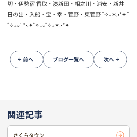
切・伊勢宿 香取・湊新田・相之川・浦安・新井
日の出・入船・宝・幸・菅野・東菅野 ˚✧₊✶.•*✦¨
˚✧₊⁎¨*•.✦˚✧₊⁎˚✧₊✶.•*✦
前へ
ブログ一覧へ
次へ
関連記事
さくらタウン