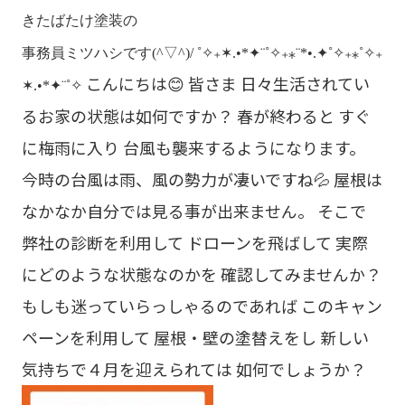
きたばたけ塗装の
事務員ミツハシです(^▽^)/
˚✧₊✶.•*✦¨˚✧₊⁎¨*•.✦˚✧₊⁎˚✧₊
こんにちは😊 皆さま 日々生活されてい
✶.•*✦¨˚✧
るお家の状態は如何ですか？ 春が終わると すぐ
に梅雨に入り 台風も襲来するようになります。
今時の台風は雨、風の勢力が凄いですね💦 屋根は
なかなか自分では見る事が出来ません。 そこで
弊社の診断を利用して ドローンを飛ばして 実際
にどのような状態なのかを 確認してみませんか？
もしも迷っていらっしゃるのであれば このキャン
ペーンを利用して 屋根・壁の塗替えをし 新しい
気持ちで４月を迎えられては 如何でしょうか？