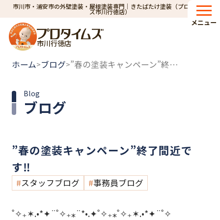
市川市・浦安市の外壁塗装・屋根塗装専門｜きたばたけ塗装（プロタイム
ズ市川行徳店）
メニュー
市川行徳店
ホーム
ブログ
”春の塗装キャンペーン”終了間近です‼
>
>
Blog
ブログ
”春の塗装キャンペーン”終了間近で
す‼
スタッフブログ
事務員ブログ
˚✧₊✶.•*✦¨˚✧₊⁎¨*•.✦˚✧₊⁎˚✧₊✶.•*✦¨˚✧