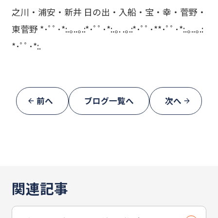
之川・浦安・新井 日の出・入船・宝・幸・菅野・
東菅野 *･ﾟﾟ･*:.｡..｡.:*･ﾟﾟ･*:.｡. .｡.:*･ﾟﾟ･**･ﾟﾟ･*:.｡..｡.:
*･ﾟﾟ･*:.
前へ
ブログ一覧へ
次へ
関連記事