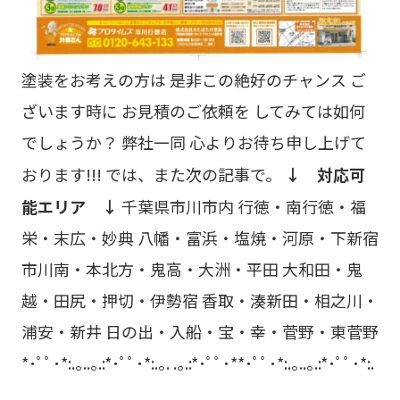
塗装をお考えの方は 是非この絶好のチャンス ご
ざいます時に お見積のご依頼を してみては如何
でしょうか？ 弊社一同 心よりお待ち申し上げて
おります!!! では、また次の記事で。
↓ 対応可
能エリア ↓
千葉県市川市内 行徳・南行徳・福
栄・末広・妙典 八幡・富浜・塩焼・河原・下新宿
市川南・本北方・鬼高・大洲・平田 大和田・鬼
越・田尻・押切・伊勢宿 香取・湊新田・相之川・
浦安・新井 日の出・入船・宝・幸・菅野・東菅野
*･ﾟﾟ･*:.｡..｡.:*･ﾟﾟ･*:.｡. .｡.:*･ﾟﾟ･**･ﾟﾟ･*:.｡..｡.:*･ﾟﾟ･*:.