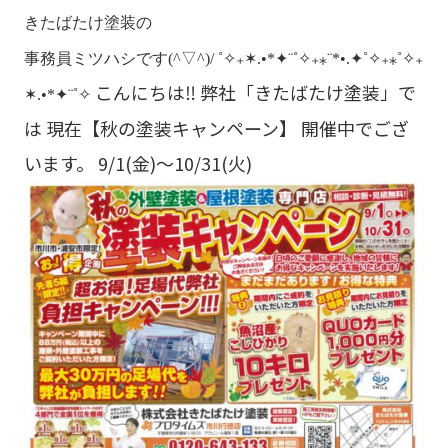
きたばたけ塗装の
事務員ミツハシです(^▽^)/
˚✧₊✶.•*✦¨˚✧₊⁎¨*•.✦˚✧₊⁎˚✧₊
こんにちは‼ 弊社「きたばたけ塗装」で
✶.•*✦¨˚✧
は 現在【秋の塗装キャンペーン】 開催中でござ
います。 9/1(金)～10/31(火)