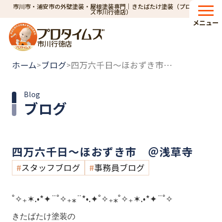
市川市・浦安市の外壁塗装・屋根塗装専門｜きたばたけ塗装（プロタイム
ズ市川行徳店）
メニュー
市川行徳店
ホーム
ブログ
四万六千日～ほおずき市 ＠浅草寺
>
>
Blog
ブログ
四万六千日～ほおずき市 ＠浅草寺
スタッフブログ
事務員ブログ
˚✧₊✶.•*✦¨˚✧₊⁎¨*•.✦˚✧₊⁎˚✧₊✶.•*✦¨˚✧
きたばたけ塗装の