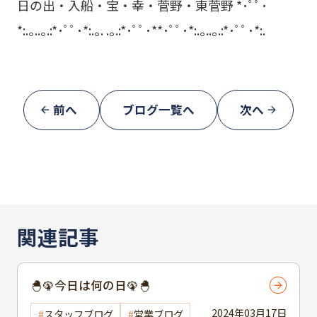
日の出・入船・宝・幸・菅野・東菅野 *･ﾟﾟ･
*:.｡..｡.:*･ﾟﾟ･*:.｡. .｡.:*･ﾟﾟ･**･ﾟﾟ･*:.｡..｡.:*･ﾟﾟ･*:.
前へ
ブログ一覧へ
次へ
関連記事
🐣🦚今日は何の日🦚🐣
2024年03月17日
スタッフブログ
営業ブログ