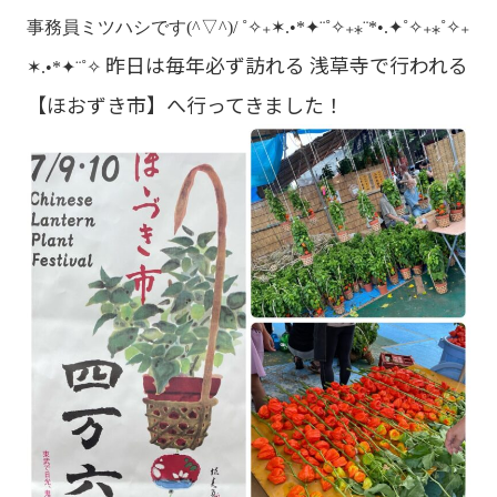
事務員ミツハシです(^▽^)/
˚✧₊✶.•*✦¨˚✧₊⁎¨*•.✦˚✧₊⁎˚✧₊
昨日は毎年必ず訪れる 浅草寺で行われる
✶.•*✦¨˚✧
【ほおずき市】へ行ってきました！