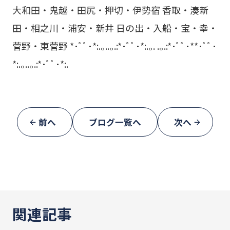
大和田・鬼越・田尻・押切・伊勢宿 香取・湊新
田・相之川・浦安・新井 日の出・入船・宝・幸・
菅野・東菅野 *･ﾟﾟ･*:.｡..｡.:*･ﾟﾟ･*:.｡. .｡.:*･ﾟﾟ･**･ﾟﾟ･
*:.｡..｡.:*･ﾟﾟ･*:.
前へ
ブログ一覧へ
次へ
関連記事