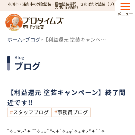
市川市・浦安市の外壁塗装・屋根塗装専門｜きたばたけ塗装（プロタイム
ズ市川行徳店）
メニュー
市川行徳店
ホーム
ブログ
【利益還元 塗装キャンペーン】終了間近です‼
>
>
Blog
ブログ
【利益還元 塗装キャンペーン】終了間
近です‼
スタッフブログ
事務員ブログ
˚✧₊✶.•*✦¨˚✧₊⁎¨*•.✦˚✧₊⁎˚✧₊✶.•*✦¨˚✧