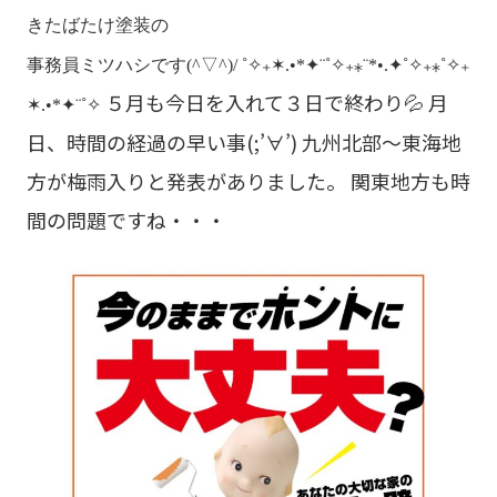
きたばたけ塗装の
事務員ミツハシです(^▽^)/
˚✧₊✶.•*✦¨˚✧₊⁎¨*•.✦˚✧₊⁎˚✧₊
５月も今日を入れて３日で終わり💦 月
✶.•*✦¨˚✧
日、時間の経過の早い事(;’∀’) 九州北部～東海地
方が梅雨入りと発表がありました。 関東地方も時
間の問題ですね・・・