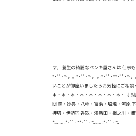
す。 養生の綺麗なペンキ屋さんは 仕事
*･ﾟﾟ･*:.｡..｡.:*･ﾟﾟ･*:.｡. .｡.:*･ﾟ
いことが御座いましたらお気軽にご相談く
＊・＊・＊・＊・＊・＊・＊・＊・ ↓対
間 湊・妙典・八幡・富浜・塩焼・河原 
押切・伊勢宿 香取・湊新田・相之川・浦安・新井
*:.｡. .｡.:*･ﾟﾟ･**･ﾟﾟ･*:.｡..｡.:*･ﾟﾟ･*:.