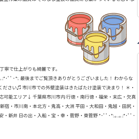
も丁寧で仕上がりも綺麗です。
ﾟ･**･ﾟﾟ･*:.｡..｡.:*･ﾟﾟ･*:. 最後までご覧頂きありがとうございました！ わからな
ださい♫ 市川市での外壁塗装はきたばたけ塗装で決まり！ ＊・
応可能エリア↓ 千葉県市川市内 行徳・南行徳・福栄・末広・欠真
下新宿・市川南・本北方・鬼高・大洲 平田・大和田・鬼越・田尻・
 日の出・入船・宝・幸・菅野・東菅野 *･ﾟﾟ･*:.｡..｡.:*･ﾟﾟ･