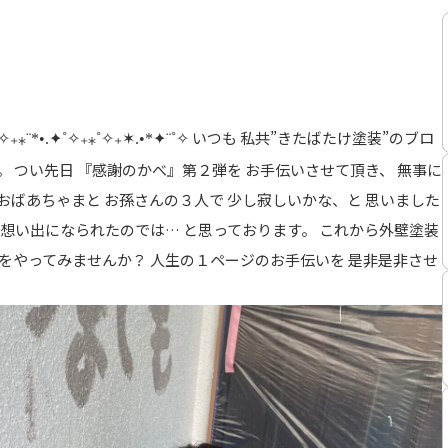
いつも 私共”きたばたけ塗装”のブロ
✧₊⁎¨*•.✦˚✧₊⁎˚✧₊✶.•*✦¨˚✧
。 つい先日 『感謝のかべ』第２弾を お手伝いさせて頂き、 無事に
おばあちゃまと お孫さんの３人で 少し寂しいかな、と 思いました
い想い出になられたのでは… と思っております。 これから外壁塗装
”をやってみませんか？ 人生の１ページのお手伝いを 是非是非させ