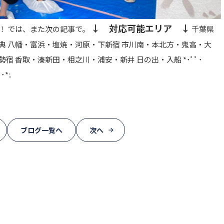
↓ 対応可能エリア ↓
！ では、また次の記事で。
千葉県
典 八幡・富浜・塩焼・河原・下新宿 市川南・本北方・鬼高・大
宿 香取・湊新田・相之川・浦安・新井 日の出・入船 *･ﾟﾟ･
･*:.
ブログ一覧へ
次へ