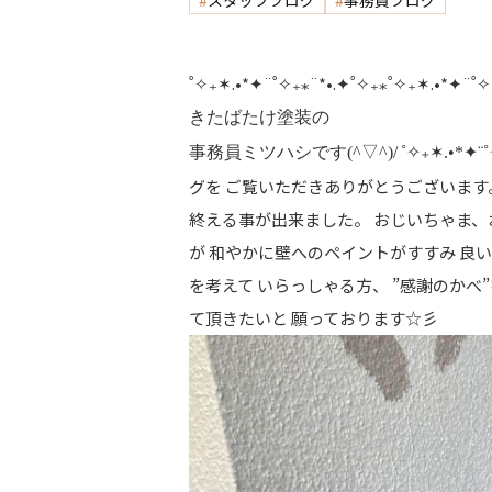
スタッフブログ
事務員ブログ
˚✧₊✶.•*✦¨˚✧₊⁎¨*•.✦˚✧₊⁎˚✧₊✶.•*✦¨˚✧
きたばたけ塗装の
事務員ミツハシです(^▽^)/
˚✧₊✶.•*✦¨˚
グを ご覧いただきありがとうございます
終える事が出来ました。 おじいちゃま、
が 和やかに壁へのペイントがすすみ 良
を考えて いらっしゃる方、 ”感謝のかべ
て頂きたいと 願っております☆彡