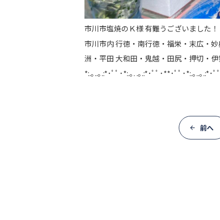
市川市塩焼のＫ様 有難うございました！
市川市内 行徳・南行徳・福栄・末広・妙
洲・平田 大和田・鬼越・田尻・押切・伊勢
*:.｡..｡.:*･ﾟﾟ･*:.｡. .｡.:*･ﾟﾟ･**･ﾟﾟ･*:.｡..｡.:*･ﾟﾟ
前へ