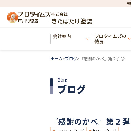
市
株式会社
きたばたけ塗装
市川行徳店
会社案内
プロタイムズの
特長
ホーム
ブログ
『感謝のかべ』第２弾😊
>
>
Blog
ブログ
『感謝のかべ』第２弾