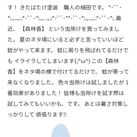
す！ きたばたけ塗装 職人の植田です。 *･ﾟﾟ･
*:.｡..｡.:*･ﾟﾟ･*:.｡. .｡.:*･ﾟﾟ･**･ﾟﾟ･*:.｡..｡.:*･ﾟﾟ･*:. 最
近、 【森林香】 という虫除けを買ってみまし
た。 夏のネタ場にいると必ずと言っていいほど
蚊がやって来ます。 蚊に周りを飛ばれてるだけで
も イライラしてしまいます(;^ω^) この【森林
香】をネタ場の横で付けてるだけで、 蚊が寄って
来なくなりました。 色々虫除けは試しましたが 1
番効果がありました！ 皆様も虫除けを試す際は
試してみてもいいかも、です。 あとは暑さ対策し
っかりして 頑張ります‼