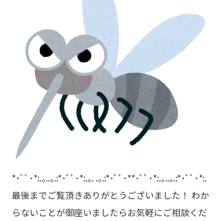
*･ﾟﾟ･*:.｡..｡.:*･ﾟﾟ･*:.｡. .｡.:*･ﾟﾟ･**･ﾟﾟ･*:.｡..｡.:*･ﾟﾟ･*:.
最後までご覧頂きありがとうございました！ わか
らないことが御座いましたらお気軽にご相談くだ