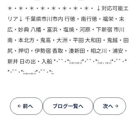
＊・＊・＊・＊・＊・＊・＊・＊・ ↓対応可能エ
リア↓ 千葉県市川市内 行徳・南行徳・福栄・末
広・妙典 八幡・富浜・塩焼・河原・下新宿 市川
南・本北方・鬼高・大洲・平田 大和田・鬼越・田
尻・押切・伊勢宿 香取・湊新田・相之川・浦安・
新井 日の出・入船 *･ﾟﾟ･*:.｡..｡.:*･ﾟﾟ･*:.｡. .｡.:*･ﾟﾟ･*
*･ﾟﾟ･*:.｡..｡.:*･ﾟﾟ･*:.
前へ
ブログ一覧へ
次へ