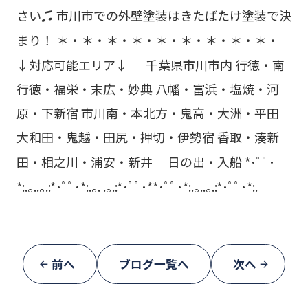
さい♫
市川市での外壁塗装はきたばたけ塗装で決
まり！
＊・＊・＊・＊・＊・＊・＊・＊・＊・
↓対応可能エリア↓
千葉県市川市内
行徳・南
行徳・福栄・末広・妙典 八幡・富浜・塩焼・河
原・下新宿 市川南・本北方・鬼高・大洲・平田
大和田・鬼越・田尻・押切・伊勢宿 香取・湊新
田・相之川・浦安・新井 日の出・入船
*･ﾟﾟ･
*:.｡..｡.:*･ﾟﾟ･*:.｡. .｡.:*･ﾟﾟ･**･ﾟﾟ･*:.｡..｡.:*･ﾟﾟ･*:.
前へ
ブログ一覧へ
次へ