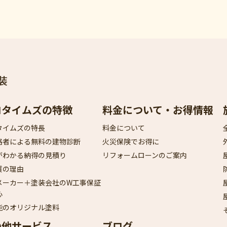
装
ロタイムズの特徴
料金について・お得情報
タイムズの特長
料金について
格者による無料の建物診断
火災保険でお得に
がわかる納得の見積り
リフォームローンのご案内
質の理由
メーカー＋塗装会社のW工事保証
心
能のオリジナル塗料
の他サービス
ブログ