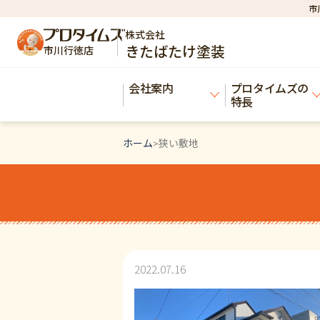
市
株式会社
きたばたけ塗装
市川行徳店
会社案内
プロタイムズの
特長
ホーム
狭い敷地
>
2022.07.16