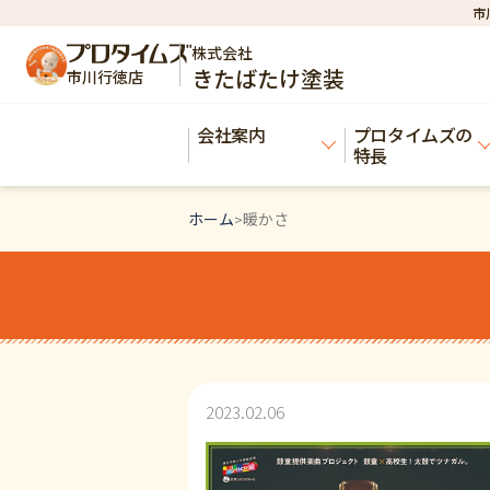
市
株式会社
きたばたけ塗装
市川行徳店
会社案内
プロタイムズの
特長
ホーム
暖かさ
>
2023.02.06