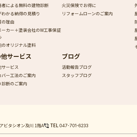
格者による無料の建物診断
火災保険でお得に
がわかる納得の見積り
リフォームローンのご案内
質の理由
メーカー＋塗装会社のW工事保証
心
能のオリジナル塗料
の他サービス
ブログ
他サービス
活動報告ブログ
カバー工法のご案内
スタッフブログ
り診断のご案内
TEL
9 アビタシオン及川 1階A
047-701-6233