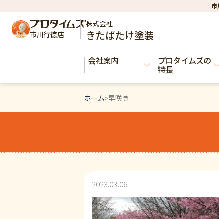
市
株式会社
きたばたけ塗装
市川行徳店
会社案内
プロタイムズの
特長
ホーム
早咲き
>
2023.03.06