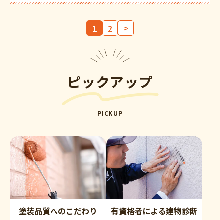
投
1
2
>
稿
の
ペ
ー
ピックアップ
ジ
送
り
PICKUP
塗装品質へのこだわり
有資格者による建物診断