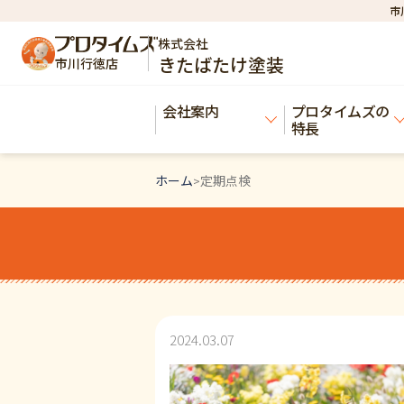
市
株式会社
きたばたけ塗装
市川行徳店
会社案内
プロタイムズの
特長
ホーム
定期点検
>
2024.03.07