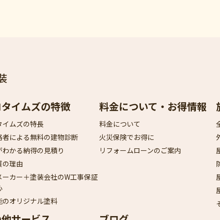
装
ロタイムズの特徴
料金について・お得情報
タイムズの特長
料金について
格者による無料の建物診断
火災保険でお得に
がわかる納得の見積り
リフォームローンのご案内
質の理由
メーカー＋塗装会社のW工事保証
心
能のオリジナル塗料
の他サービス
ブログ