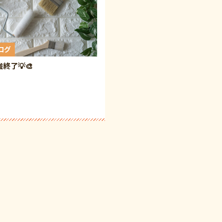
ログ
強終了💡🎨