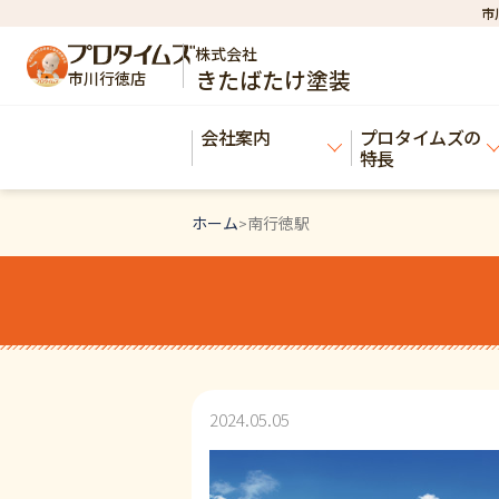
市
株式会社
きたばたけ塗装
市川行徳店
会社案内
プロタイムズの
特長
ホーム
南行徳駅
>
2024.05.05