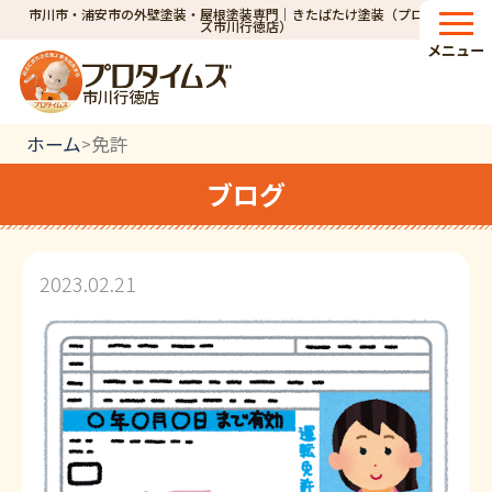
市川市・浦安市の外壁塗装・屋根塗装専門｜きたばたけ塗装（プロタイム
ズ市川行徳店）
メニュー
市川行徳店
ホーム
免許
>
ブログ
2023.02.21