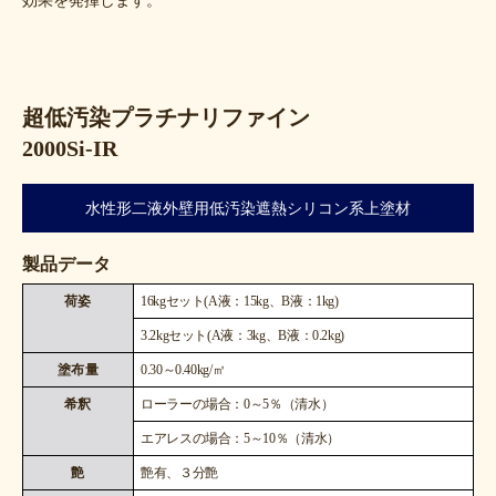
超低汚染プラチナリファイン
2000Si-IR
水性形二液外壁用低汚染遮熱シリコン系上塗材
製品データ
荷姿
16kgセット(A液：15kg、B液：1kg)
3.2kgセット(A液：3kg、B液：0.2kg)
塗布量
0.30～0.40kg/㎡
希釈
ローラーの場合：0～5％（清水）
エアレスの場合：5～10％（清水）
艶
艶有、３分艶