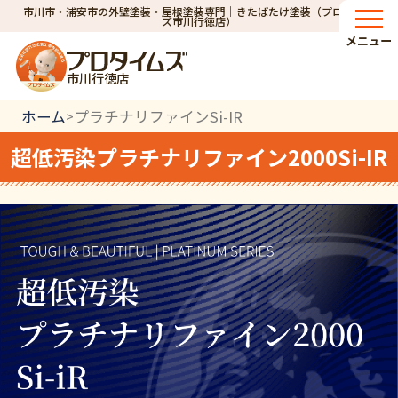
市川市・浦安市の外壁塗装・屋根塗装専門｜きたばたけ塗装（プロタイム
ズ市川行徳店）
メニュー
市川行徳店
ホーム
プラチナリファインSi-IR
>
超低汚染プラチナリファイン2000Si-IR