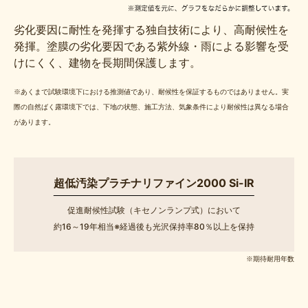
劣化要因に耐性を発揮する独自技術により、高耐候性を
発揮。塗膜の劣化要因である紫外線・雨による影響を受
けにくく、建物を長期間保護します。
※あくまで試験環境下における推測値であり、耐候性を保証するものではありません。実
際の自然ばく露環境下では、下地の状態、施工方法、気象条件により耐候性は異なる場合
があります。
超低汚染プラチナリファイン2000 Si-IR
促進耐候性試験（キセノンランプ式）において
約16～19年相当※経過後も光沢保持率80％以上を保持
※期待耐用年数