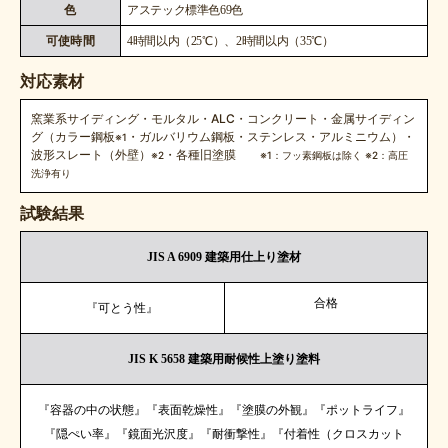
色
アステック標準色69色
可使時間
4時間以内（25℃）、2時間以内（35℃）
対応素材
窯業系サイディング・モルタル・ALC・コンクリート・金属サイディン
グ（カラー鋼板
・ガルバリウム鋼板・ステンレス・アルミニウム）・
※1
波形スレート（外壁）
・各種旧塗膜
※2
※1：フッ素鋼板は除く ※2：高圧
洗浄有り
試験結果
JIS A 6909 建築用仕上り塗材
合格
『可とう性』
JIS K 5658 建築用耐候性上塗り塗料
『容器の中の状態』『表面乾燥性』『塗膜の外観』『ポットライフ』
『隠ぺい率』『鏡面光沢度』『耐衝撃性』『付着性（クロスカット