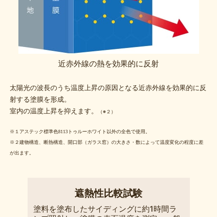
近赤外線の熱を効果的に反射
太陽光の波長のうち温度上昇の原因となる近赤外線を効果的に反
射する塗膜を形成。
室内の温度上昇を抑えます。
（※２）
※１アステック標準色8113トゥルーホワイト以外の全色で使用。
※２建物構造、断熱構造、開口部（ガラス窓）の大きさ・数によって温度変化の程度に差
が出ます。
遮熱性比較試験
塗料を塗布したサイディングに約1時間ラ