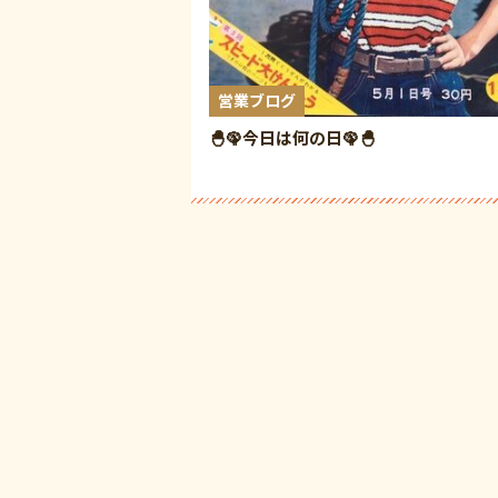
営業ブログ
🐣🦚今日は何の日🦚🐣
投
稿
の
ペ
ー
ジ
送
り