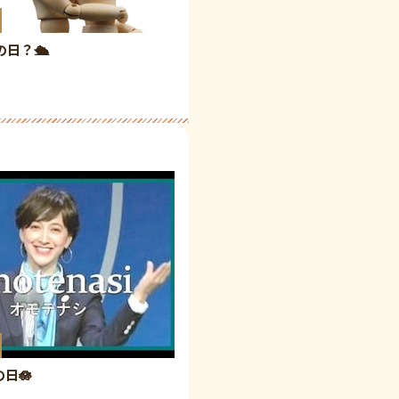
の日？🛳️
日🪷