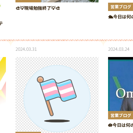
営業ブログ
🎨💡現場勉強終了💡🎨
🛳️今日は何
テ
2024.03.31
2024.03.24
営業ブログ
🪷今日は何の