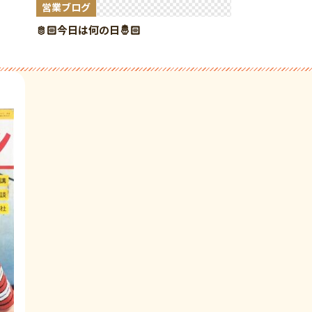
営業ブログ
🫅🏻今日は何の日🤴🏻