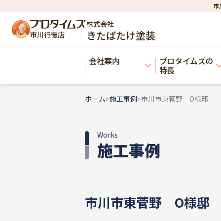
市
株式会社
きたばたけ塗装
市川行徳店
会社案内
プロタイムズの
特長
ホーム
施工事例
市川市東菅野 O様邸
>
>
Works
施工事例
市川市東菅野 O様