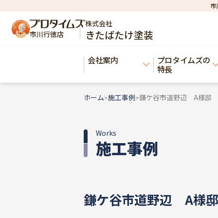
市
株式会社
きたばたけ塗装
市川行徳店
会社案内
プロタイムズの
特長
ホーム
施工事例
鎌ケ谷市道野辺 A様
>
>
Works
施工事例
鎌ケ谷市道野辺 A様