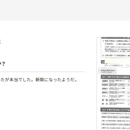
様邸
か？
いたが本当でした。新築になったようだ。