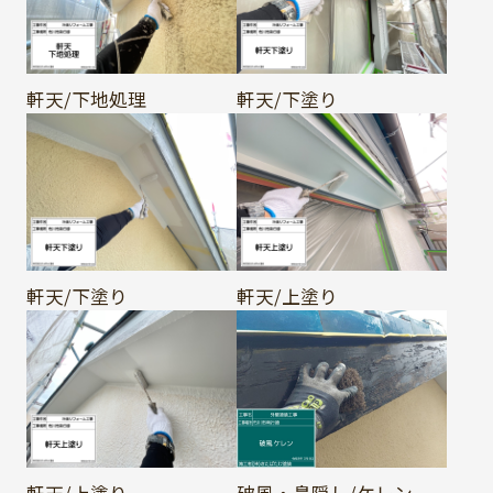
軒天/下地処理
軒天/下塗り
軒天/下塗り
軒天/上塗り
軒天/上塗り
破風・鼻隠し/ケレン