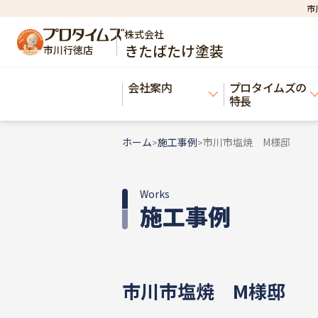
市
株式会社
きたばたけ塗装
市川行徳店
会社案内
プロタイムズの
特長
ホーム
施工事例
市川市塩焼 M様邸
>
>
Works
施工事例
市川市塩焼 M様邸