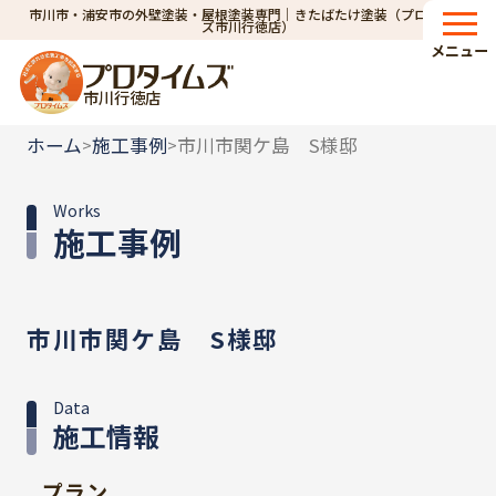
市川市・浦安市の外壁塗装・屋根塗装専門｜きたばたけ塗装（プロタイム
ズ市川行徳店）
メニュー
市川行徳店
ホーム
施工事例
市川市関ケ島 S様邸
>
>
Works
施工事例
市川市関ケ島 S様邸
Data
施工情報
プラン