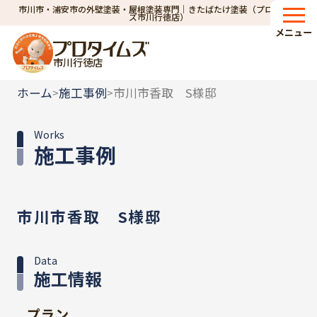
市川市・浦安市の外壁塗装・屋根塗装専門｜きたばたけ塗装（プロタイム
ズ市川行徳店）
メニュー
市川行徳店
ホーム
施工事例
市川市香取 S様邸
>
>
Works
施工事例
市川市香取 S様邸
Data
施工情報
プラン