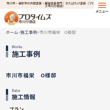
市川市・浦安市の外壁塗装・屋根塗装専門｜きたばたけ塗装（プロタイム
ズ市川行徳店）
メニュー
市川行徳店
ホーム
施工事例
市川市福栄 O様邸
>
>
Works
施工事例
市川市福栄 O様邸
Data
施工情報
プラン